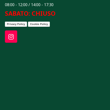
08:00 - 12:00 / 14:00 - 17:30
SABATO: CHIUSO
Privacy Policy
Cookie Policy
I
n
s
t
a
g
r
a
m