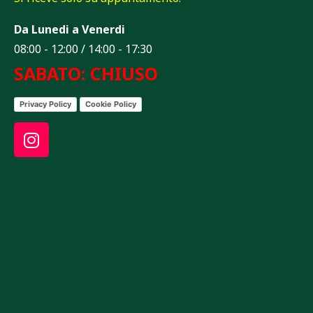
Da Lunedi a Venerdi
08:00 - 12:00 / 14:00 - 17:30
SABATO: CHIUSO
Privacy Policy
Cookie Policy
I
n
s
t
a
g
r
a
m