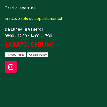
Orari di apertura:
Si riceve solo su appuntamento!
Da Lunedi a Venerdi
08:00 - 12:00 / 14:00 - 17:30
SABATO: CHIUSO
Privacy Policy
Cookie Policy
I
n
s
t
a
g
r
a