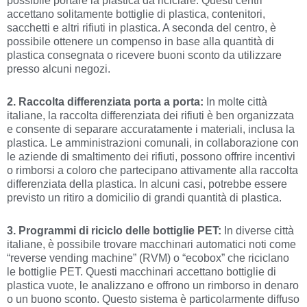
possibile portare la plastica da riciclare. Questi centri
accettano solitamente bottiglie di plastica, contenitori,
sacchetti e altri rifiuti in plastica. A seconda del centro, è
possibile ottenere un compenso in base alla quantità di
plastica consegnata o ricevere buoni sconto da utilizzare
presso alcuni negozi.
2. Raccolta differenziata porta a porta:
In molte città
italiane, la raccolta differenziata dei rifiuti è ben organizzata
e consente di separare accuratamente i materiali, inclusa la
plastica. Le amministrazioni comunali, in collaborazione con
le aziende di smaltimento dei rifiuti, possono offrire incentivi
o rimborsi a coloro che partecipano attivamente alla raccolta
differenziata della plastica. In alcuni casi, potrebbe essere
previsto un ritiro a domicilio di grandi quantità di plastica.
3. Programmi di riciclo delle bottiglie PET:
In diverse città
italiane, è possibile trovare macchinari automatici noti come
“reverse vending machine” (RVM) o “ecobox” che riciclano
le bottiglie PET. Questi macchinari accettano bottiglie di
plastica vuote, le analizzano e offrono un rimborso in denaro
o un buono sconto. Questo sistema è particolarmente diffuso