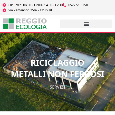
Vai
Lun - Ven: 08:00 - 12:00 / 14:00 - 17:30
0522 513 250
al
Via Zamenhof, 25/A - 42122 RE
contenuto
RICICLAGGIO
METALLI NON FERROSI
SERVIZI